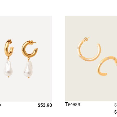
Teresa
a
$
$
53.90
$