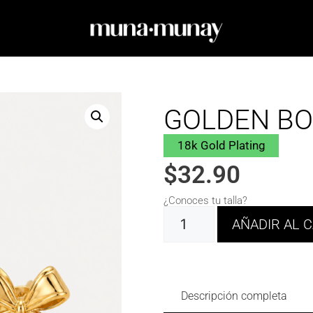
GOLDEN B
18k Gold Plating
$
32.90
¿Conoces tu talla?
AÑADIR AL 
Descripción completa