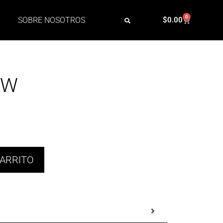
0
SOBRE NOSOTROS
$
0.00
OW
CARRITO