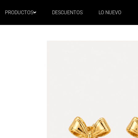
emphfnlngectcountryevent_id
PRODUCTOS
DESCUENTOS
LO NUEVO