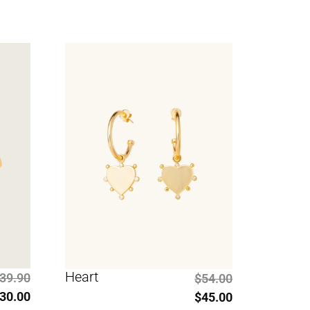
Heart
39.90
$
54.00
30.00
$
45.00