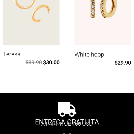
Teresa
White hoop
$
39.90
$
30.00
$
29.90
ENTREGA GRATUITA
A PARTIR DE 100 USD