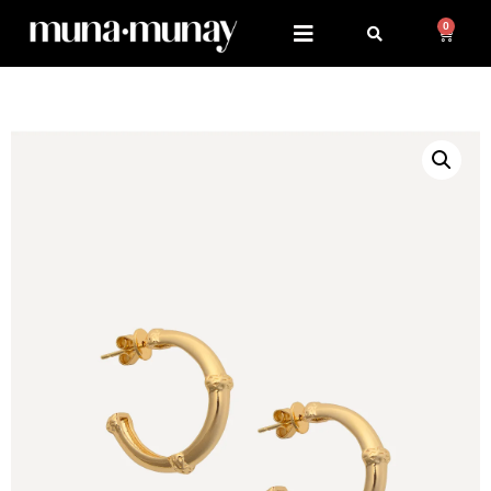
emphfnlngectcountryevent_id
0