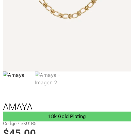
AMAYA
18k Gold Plating
Código / SKU: B5
$
45.00